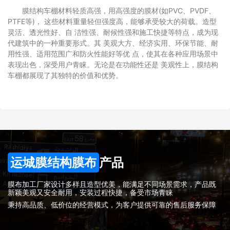
膜结构车棚材料轻质高强，用高强度的膜材(如PVC、PVDF、
PTFE等)， 这些材料重量轻但强度高，能够承受较大的荷载。造型
灵活、透光性好、自 洁性强、耐候性强和施工快捷等特点，成为现
代建筑中的一种重要形式。其 美观大方、经济实用、环保节能、耐
用性强、适用范围广和防火性能好等优 点，使其在各种应用场景中
表现出色，深受用户青睐。无论是在功能性还是 美观性上，膜结构
车棚都展现了其独特的价值和优势。
运城膜结构膜布
产品
膜布加工厂家设计多样且造型优美，能满足不同场景需求，产品既
新颖美观又安全耐用，安装过程快捷，备受市场青睐
秉持高品质、低价位的经营模式，为客户提供可靠的售后服务保障