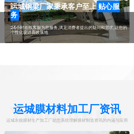
运城钢梁厂家秉承客户至上
贴心服
务
24小时在线客服为您服务,满足消费者提出的疑问和需求,让您的
个性化设计高效落地
运城膜材料加工厂资讯
Yongneng
运城永能膜材生产加工厂助您系统理解膜材制造资讯的内涵与应用