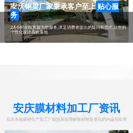
安庆钢梁厂家秉承客户至上
贴心服
务
24小时在线客服为您服务,满足消费者提出的疑问和需求,让您的
个性化设计高效落地
安庆膜材料加工厂资讯
Yongneng
安庆永能膜材生产加工厂助您系统理解膜材制造资讯的内涵与应用