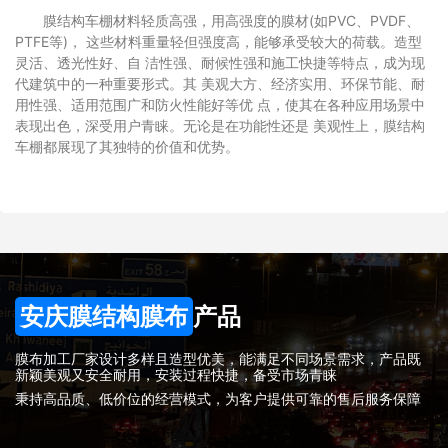
膜结构车棚材料轻质高强，用高强度的膜材(如PVC、PVDF、
PTFE等)， 这些材料重量轻但强度高，能够承受较大的荷载。造型
灵活、透光性好、自 洁性强、耐候性强和施工快捷等特点，成为现
代建筑中的一种重要形式。其 美观大方、经济实用、环保节能、耐
用性强、适用范围广和防火性能好等优 点，使其在各种应用场景中
表现出色，深受用户青睐。无论是在功能性还是 美观性上，膜结构
车棚都展现了其独特的价值和优势。
安庆膜结构膜布
产品
膜布加工厂家设计多样且造型优美，能满足不同场景需求，产品既
新颖美观又安全耐用，安装过程快捷，备受市场青睐
秉持高品质、低价位的经营模式，为客户提供可靠的售后服务保障