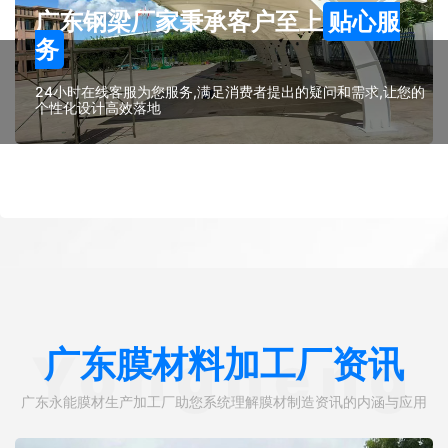
广东钢梁厂家秉承客户至上
贴心服
务
24小时在线客服为您服务,满足消费者提出的疑问和需求,让您的
个性化设计高效落地
广东膜材料加工厂资讯
Yongneng
广东永能膜材生产加工厂助您系统理解膜材制造资讯的内涵与应用