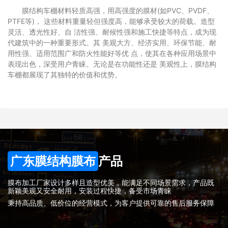
膜结构车棚材料轻质高强，用高强度的膜材(如PVC、PVDF、
PTFE等)， 这些材料重量轻但强度高，能够承受较大的荷载。造型
灵活、透光性好、自 洁性强、耐候性强和施工快捷等特点，成为现
代建筑中的一种重要形式。其 美观大方、经济实用、环保节能、耐
用性强、适用范围广和防火性能好等优 点，使其在各种应用场景中
表现出色，深受用户青睐。无论是在功能性还是 美观性上，膜结构
车棚都展现了其独特的价值和优势。
广东膜结构膜布
产品
膜布加工厂家设计多样且造型优美，能满足不同场景需求，产品既
新颖美观又安全耐用，安装过程快捷，备受市场青睐
秉持高品质、低价位的经营模式，为客户提供可靠的售后服务保障