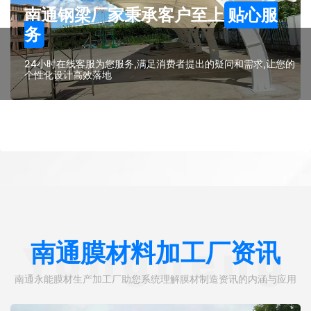
南通钢梁厂家秉承客户至上
贴心服
务
24小时在线客服为您服务,满足消费者提出的疑问和需求,让您的
个性化设计高效落地
南通膜材料加工厂资讯
Yongneng
南通永能膜材生产加工厂助您系统理解膜材制造资讯的内涵与应用