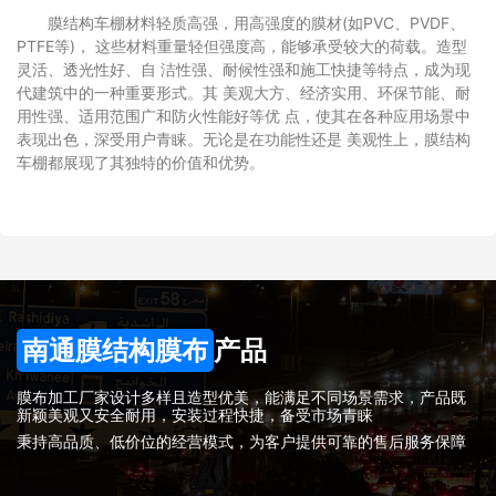
膜结构车棚材料轻质高强，用高强度的膜材(如PVC、PVDF、
PTFE等)， 这些材料重量轻但强度高，能够承受较大的荷载。造型
灵活、透光性好、自 洁性强、耐候性强和施工快捷等特点，成为现
代建筑中的一种重要形式。其 美观大方、经济实用、环保节能、耐
用性强、适用范围广和防火性能好等优 点，使其在各种应用场景中
表现出色，深受用户青睐。无论是在功能性还是 美观性上，膜结构
车棚都展现了其独特的价值和优势。
南通膜结构膜布
产品
膜布加工厂家设计多样且造型优美，能满足不同场景需求，产品既
新颖美观又安全耐用，安装过程快捷，备受市场青睐
秉持高品质、低价位的经营模式，为客户提供可靠的售后服务保障