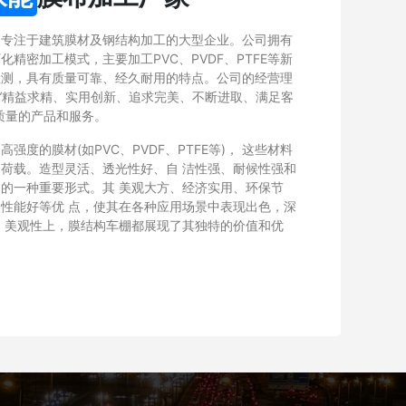
家专注于建筑膜材及钢结构加工的大型企业。公司拥有
精密加工模式，主要加工PVC、PVDF、PTFE等新
检测，具有质量可靠、经久耐用的特点。公司的经营理
以“精益求精、实用创新、追求完美、不断进取、满足客
质量的产品和服务。
度的膜材(如PVC、PVDF、PTFE等)， 这些材料
荷载。造型灵活、透光性好、自 洁性强、耐候性强和
的一种重要形式。其 美观大方、经济实用、环保节
性能好等优 点，使其在各种应用场景中表现出色，深
 美观性上，膜结构车棚都展现了其独特的价值和优