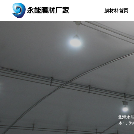
膜材料首页
北海永
本"，