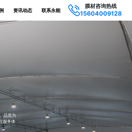
膜材咨询热线
例
资讯动态
联系永能
15604009128
、品质为
程服务体