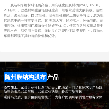
膜结构车棚材料轻质高强，用高强度的膜材(如PVC、PVDF、
PTFE等)， 这些材料重量轻但强度高，能够承受较大的荷载。造型
灵活、透光性好、自 洁性强、耐候性强和施工快捷等特点，成为现
代建筑中的一种重要形式。其 美观大方、经济实用、环保节能、耐
用性强、适用范围广和防火性能好等优 点，使其在各种应用场景中
表现出色，深受用户青睐。无论是在功能性还是 美观性上，膜结构
车棚都展现了其独特的价值和优势。
随州膜结构膜布
产品
膜布加工厂家设计多样且造型优美，能满足不同场景需求，产品既
新颖美观又安全耐用，安装过程快捷，备受市场青睐
秉持高品质、低价位的经营模式，为客户提供可靠的售后服务保障