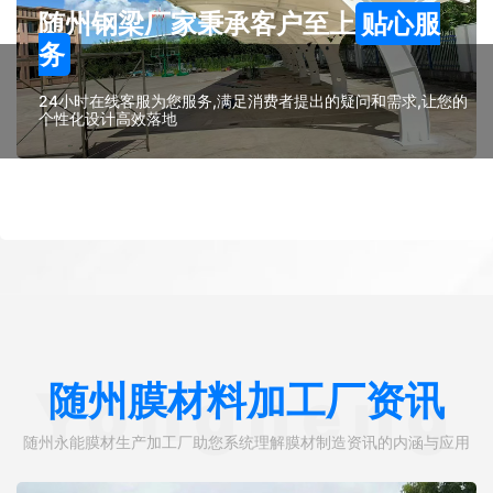
随州钢梁厂家秉承客户至上
贴心服
务
24小时在线客服为您服务,满足消费者提出的疑问和需求,让您的
个性化设计高效落地
随州膜材料加工厂资讯
Yongneng
随州永能膜材生产加工厂助您系统理解膜材制造资讯的内涵与应用