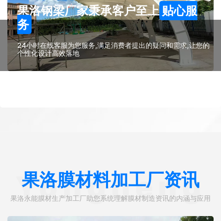
果洛钢梁厂家秉承客户至上
贴心服
务
24小时在线客服为您服务,满足消费者提出的疑问和需求,让您的
个性化设计高效落地
果洛膜材料加工厂资讯
Yongneng
果洛永能膜材生产加工厂助您系统理解膜材制造资讯的内涵与应用