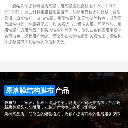
膜结构车棚材料轻质高强，用高强度的膜材(如PVC、PVDF、
PTFE等)， 这些材料重量轻但强度高，能够承受较大的荷载。造型
灵活、透光性好、自 洁性强、耐候性强和施工快捷等特点，成为现
代建筑中的一种重要形式。其 美观大方、经济实用、环保节能、耐
用性强、适用范围广和防火性能好等优 点，使其在各种应用场景中
表现出色，深受用户青睐。无论是在功能性还是 美观性上，膜结构
车棚都展现了其独特的价值和优势。
果洛膜结构膜布
产品
膜布加工厂家设计多样且造型优美，能满足不同场景需求，产品既
新颖美观又安全耐用，安装过程快捷，备受市场青睐
秉持高品质、低价位的经营模式，为客户提供可靠的售后服务保障