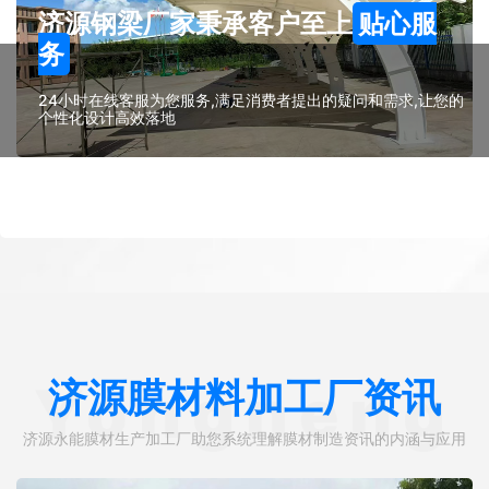
济源钢梁厂家秉承客户至上
贴心服
务
24小时在线客服为您服务,满足消费者提出的疑问和需求,让您的
个性化设计高效落地
济源膜材料加工厂资讯
Yongneng
济源永能膜材生产加工厂助您系统理解膜材制造资讯的内涵与应用