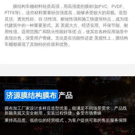
膜结构车棚材料轻质高强，用高强度的膜材(如PVC、PVDF、
PTFE等)， 这些材料重量轻但强度高，能够承受较大的荷载。造型
灵活、透光性好、自 洁性强、耐候性强和施工快捷等特点，成为现
代建筑中的一种重要形式。其 美观大方、经济实用、环保节能、耐
用性强、适用范围广和防火性能好等优 点，使其在各种应用场景中
表现出色，深受用户青睐。无论是在功能性还是 美观性上，膜结构
车棚都展现了其独特的价值和优势。
济源膜结构膜布
产品
膜布加工厂家设计多样且造型优美，能满足不同场景需求，产品既
新颖美观又安全耐用，安装过程快捷，备受市场青睐
秉持高品质、低价位的经营模式，为客户提供可靠的售后服务保障