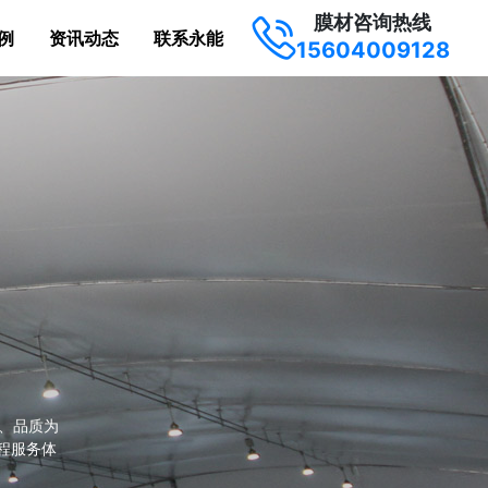
膜材咨询热线
例
资讯动态
联系永能
15604009128
、品质为
程服务体