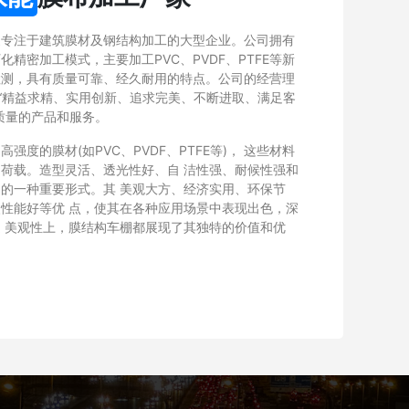
家专注于建筑膜材及钢结构加工的大型企业。公司拥有
精密加工模式，主要加工PVC、PVDF、PTFE等新
检测，具有质量可靠、经久耐用的特点。公司的经营理
以“精益求精、实用创新、追求完美、不断进取、满足客
质量的产品和服务。
度的膜材(如PVC、PVDF、PTFE等)， 这些材料
荷载。造型灵活、透光性好、自 洁性强、耐候性强和
的一种重要形式。其 美观大方、经济实用、环保节
性能好等优 点，使其在各种应用场景中表现出色，深
 美观性上，膜结构车棚都展现了其独特的价值和优