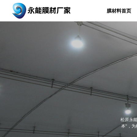
膜材料首页
松原永
本"，