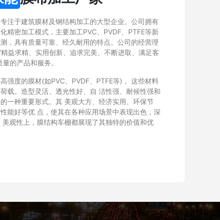
家专注于建筑膜材及钢结构加工的大型企业。公司拥有
精密加工模式，主要加工PVC、PVDF、PTFE等新
检测，具有质量可靠、经久耐用的特点。公司的经营理
以“精益求精、实用创新、追求完美、不断进取、满足客
质量的产品和服务。
度的膜材(如PVC、PVDF、PTFE等)， 这些材料
荷载。造型灵活、透光性好、自 洁性强、耐候性强和
的一种重要形式。其 美观大方、经济实用、环保节
性能好等优 点，使其在各种应用场景中表现出色，深
 美观性上，膜结构车棚都展现了其独特的价值和优