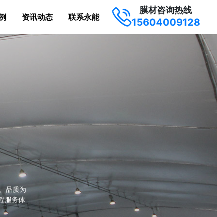
膜材咨询热线
例
资讯动态
联系永能
15604009128
材的曲面造
储篷盖等
方案。