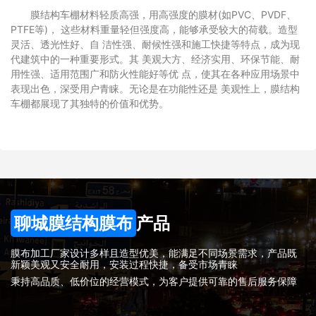
膜结构车棚材料轻质高强，用高强度的膜材(如PVC、PVDF、
PTFE等)， 这些材料重量轻但强度高，能够承受较大的荷载。造型
灵活、透光性好、自 洁性强、耐候性强和施工快捷等特点，成为现
代建筑中的一种重要形式。其 美观大方、经济实用、环保节能、耐
用性强、适用范围广和防火性能好等优 点，使其在各种应用场景中
表现出色，深受用户青睐。无论是在功能性还是 美观性上，膜结构
车棚都展现了其独特的价值和优势。
聊城膜结构膜布
产品
膜布加工厂家设计多样且造型优美，能满足不同场景需求，产品既
新颖美观又安全耐用，安装过程快捷，备受市场青睐
秉持高品质、低价位的经营模式，为客户提供可靠的售后服务保障