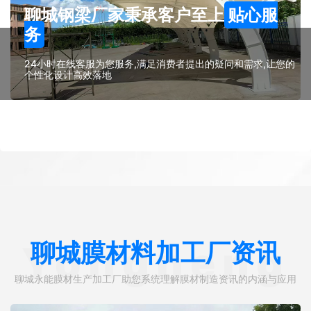
聊城钢梁厂家秉承客户至上
贴心服
务
24小时在线客服为您服务,满足消费者提出的疑问和需求,让您的
个性化设计高效落地
聊城膜材料加工厂资讯
Yongneng
聊城永能膜材生产加工厂助您系统理解膜材制造资讯的内涵与应用