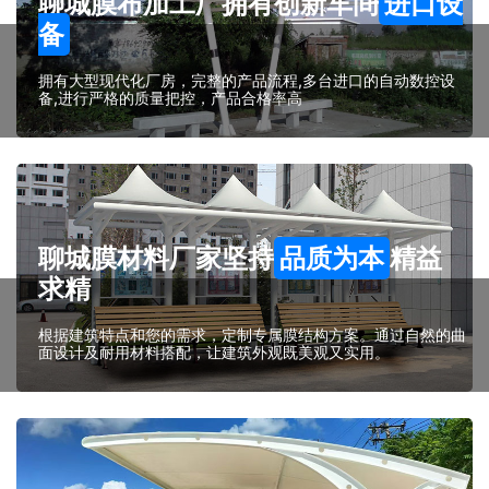
聊城膜布加工厂拥有创新车间
进口设
备
拥有大型现代化厂房，完整的产品流程,多台进口的自动数控设
备,进行严格的质量把控，产品合格率高
聊城膜材料厂家坚持
品质为本
精益
求精
根据建筑特点和您的需求，定制专属膜结构方案。通过自然的曲
面设计及耐用材料搭配，让建筑外观既美观又实用。