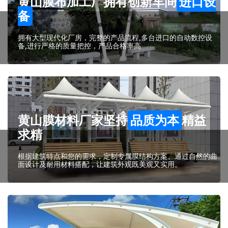
黄山膜布加工厂拥有创新车间
进口设
备
拥有大型现代化厂房，完整的产品流程,多台进口的自动数控设
备,进行严格的质量把控，产品合格率高
黄山膜材料厂家坚持
品质为本
精益
求精
根据建筑特点和您的需求，定制专属膜结构方案。通过自然的曲
面设计及耐用材料搭配，让建筑外观既美观又实用。