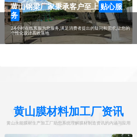
黄山钢梁厂家秉承客户至上
贴心服
务
24小时在线客服为您服务,满足消费者提出的疑问和需求,让您的
个性化设计高效落地
黄山膜材料加工厂资讯
Yongneng
黄山永能膜材生产加工厂助您系统理解膜材制造资讯的内涵与应用