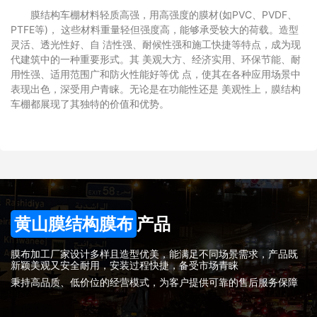
膜结构车棚材料轻质高强，用高强度的膜材(如PVC、PVDF、
PTFE等)， 这些材料重量轻但强度高，能够承受较大的荷载。造型
灵活、透光性好、自 洁性强、耐候性强和施工快捷等特点，成为现
代建筑中的一种重要形式。其 美观大方、经济实用、环保节能、耐
用性强、适用范围广和防火性能好等优 点，使其在各种应用场景中
表现出色，深受用户青睐。无论是在功能性还是 美观性上，膜结构
车棚都展现了其独特的价值和优势。
黄山膜结构膜布
产品
膜布加工厂家设计多样且造型优美，能满足不同场景需求，产品既
新颖美观又安全耐用，安装过程快捷，备受市场青睐
秉持高品质、低价位的经营模式，为客户提供可靠的售后服务保障