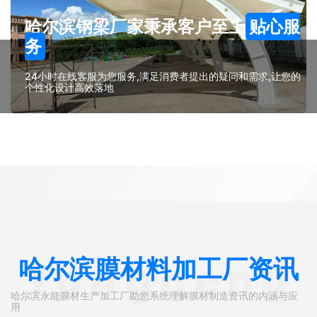
哈尔滨钢梁厂家秉承客户至上
贴心服
务
24小时在线客服为您服务,满足消费者提出的疑问和需求,让您的
个性化设计高效落地
哈尔滨膜材料加工厂资讯
Yongneng
哈尔滨永能膜材生产加工厂助您系统理解膜材制造资讯的内涵与应
用