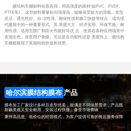
膜结构车棚材料轻质高强，用高强度的膜材(如PVC、PVDF、
PTFE等)， 这些材料重量轻但强度高，能够承受较大的荷载。造型
灵活、透光性好、自 洁性强、耐候性强和施工快捷等特点，成为现
代建筑中的一种重要形式。其 美观大方、经济实用、环保节能、耐
用性强、适用范围广和防火性能好等优 点，使其在各种应用场景中
表现出色，深受用户青睐。无论是在功能性还是 美观性上，膜结构
车棚都展现了其独特的价值和优势。
哈尔滨膜结构膜布
产品
膜布加工厂家设计多样且造型优美，能满足不同场景需求，产品既
新颖美观又安全耐用，安装过程快捷，备受市场青睐
秉持高品质、低价位的经营模式，为客户提供可靠的售后服务保障