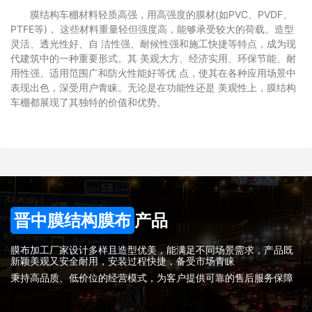
膜结构车棚材料轻质高强，用高强度的膜材(如PVC、PVDF、
PTFE等)， 这些材料重量轻但强度高，能够承受较大的荷载。造型
灵活、透光性好、自 洁性强、耐候性强和施工快捷等特点，成为现
代建筑中的一种重要形式。其 美观大方、经济实用、环保节能、耐
用性强、适用范围广和防火性能好等优 点，使其在各种应用场景中
表现出色，深受用户青睐。无论是在功能性还是 美观性上，膜结构
车棚都展现了其独特的价值和优势。
晋中膜结构膜布
产品
膜布加工厂家设计多样且造型优美，能满足不同场景需求，产品既
新颖美观又安全耐用，安装过程快捷，备受市场青睐
秉持高品质、低价位的经营模式，为客户提供可靠的售后服务保障