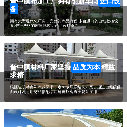
晋中膜布加工厂拥有创新车间
进口设
备
拥有大型现代化厂房，完整的产品流程,多台进口的自动数控设
备,进行严格的质量把控，产品合格率高
晋中膜材料厂家坚持
品质为本
精益
求精
根据建筑特点和您的需求，定制专属膜结构方案。通过自然的曲
面设计及耐用材料搭配，让建筑外观既美观又实用。