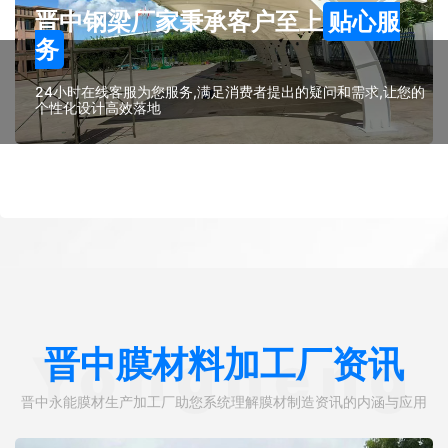
晋中钢梁厂家秉承客户至上
贴心服
务
24小时在线客服为您服务,满足消费者提出的疑问和需求,让您的
个性化设计高效落地
晋中膜材料加工厂资讯
Yongneng
晋中永能膜材生产加工厂助您系统理解膜材制造资讯的内涵与应用