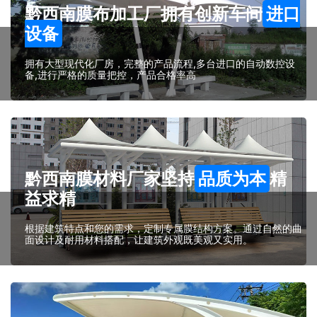
黔西南膜布加工厂拥有创新车间
进口
设备
拥有大型现代化厂房，完整的产品流程,多台进口的自动数控设
备,进行严格的质量把控，产品合格率高
黔西南膜材料厂家坚持
品质为本
精
益求精
根据建筑特点和您的需求，定制专属膜结构方案。通过自然的曲
面设计及耐用材料搭配，让建筑外观既美观又实用。